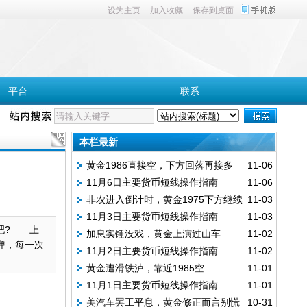
设为主页
加入收藏
保存到桌面
平台
联系
本栏最新
黄金1986直接空，下方回落再接多
11-06
11月6日主要货币短线操作指南
11-06
非农进入倒计时，黄金1975下方继续
11-03
11月3日主要货币短线操作指南
11-03
多
吧? 上
加息实锤没戏，黄金上演过山车
11-02
弹，每一次
11月2日主要货币短线操作指南
11-02
黄金遭滑铁泸，靠近1985空
11-01
11月1日主要货币短线操作指南
11-01
美汽车罢工平息，黄金修正而言别慌
10-31