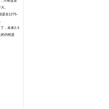
观，只有这里
不大。
在1275-
。
了，未来2-3
注的仍然是