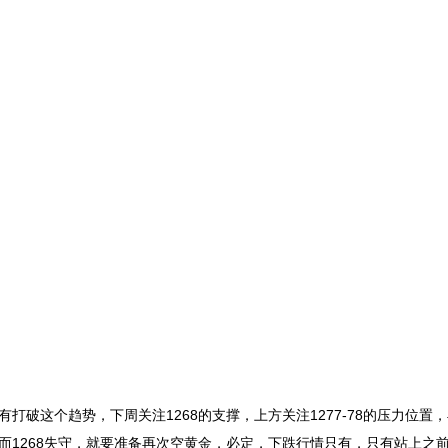
这个趋势，下周关注1268的支撑，上方关注1277-78的压力位置
弹，而1268失守，就要准备再次空黄金，必定，下跌行情只有，只有站上之