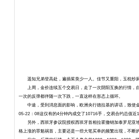
遥知兄弟登高处，遍插茱萸少一人。佳节又重阳，玉枕纱厨，
上周，金价连续五个交易日，走了一次阴阳互换的行情，自从
一次的反弹都伴随一次下跌，一直这样在形态上循环。
中途，受到消息面的影响，欧洲央行德拉基的讲话，致使金价
05-22：08这仅有的4分钟内成交了10716手，交易合约总值
另外，西班牙参议院授权西班牙首相拉霍撤销加泰罗尼亚地方
格上涨的罪魁祸首，主要还是一些大笔买单的频繁出现，不断