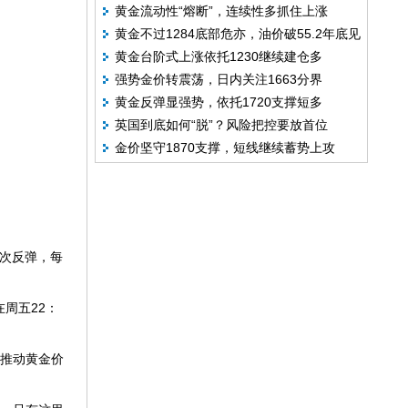
黄金流动性“熔断”，连续性多抓住上涨
黄金不过1284底部危亦，油价破55.2年底见
黄金台阶式上涨依托1230继续建仓多
59
强势金价转震荡，日内关注1663分界
黄金反弹显强势，依托1720支撑短多
英国到底如何“脱”？风险把控要放首位
金价坚守1870支撑，短线继续蓄势上攻
次反弹，每
周五22：
推动黄金价