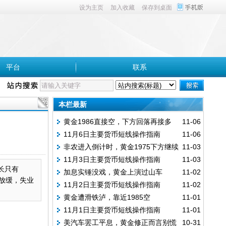
设为主页
加入收藏
保存到桌面
平台
联系
本栏最新
黄金1986直接空，下方回落再接多
11-06
11月6日主要货币短线操作指南
11-06
非农进入倒计时，黄金1975下方继续
11-03
11月3日主要货币短线操作指南
11-03
多
长只有
加息实锤没戏，黄金上演过山车
11-02
业放缓，失业
11月2日主要货币短线操作指南
11-02
黄金遭滑铁泸，靠近1985空
11-01
11月1日主要货币短线操作指南
11-01
美汽车罢工平息，黄金修正而言别慌
10-31