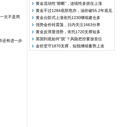
。
黄金流动性“熔断”，连续性多抓住上涨
黄金不过1284底部危亦，油价破55.2年底见
一次不是周
黄金台阶式上涨依托1230继续建仓多
59
强势金价转震荡，日内关注1663分界
黄金反弹显强势，依托1720支撑短多
英国到底如何“脱”？风险把控要放首位
价还有进一步
金价坚守1870支撑，短线继续蓄势上攻