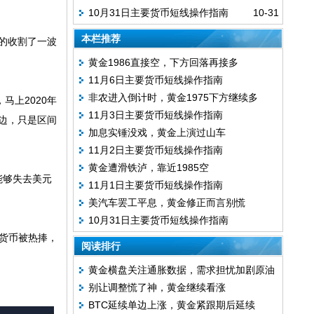
10月31日主要货币短线操作指南
10-31
本栏推荐
美的收割了一波
黄金1986直接空，下方回落再接多
11月6日主要货币短线操作指南
非农进入倒计时，黄金1975下方继续多
马上2020年
11月3日主要货币短线操作指南
边，只是区间
加息实锤没戏，黄金上演过山车
11月2日主要货币短线操作指南
黄金遭滑铁泸，靠近1985空
能够失去美元
11月1日主要货币短线操作指南
美汽车罢工平息，黄金修正而言别慌
10月31日主要货币短线操作指南
货币被热捧，
阅读排行
黄金横盘关注通胀数据，需求担忧加剧原油
别让调整慌了神，黄金继续看涨
持续下滑
BTC延续单边上涨，黄金紧跟期后延续