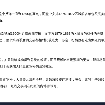
弹一直到1896的高点，而盘中安排1875-1872区域的多单也很完
场。
900附近都未能突破，而下方1870-1868的区域显的格外的关键，
单边，整个第四季度的交易都相对比较吃力，必定，行情没有走出疯狂的单
，如果能够成功得到总统的签署，而且规模比市场预期的更大，那样将
归于美联储无限量化宽松的政策效应。
化宽松，大量美元流向全球，导致避险资产追捧，黄金、比特币等避险
之间徘徊，短线交易则在此区间内博弈即可。