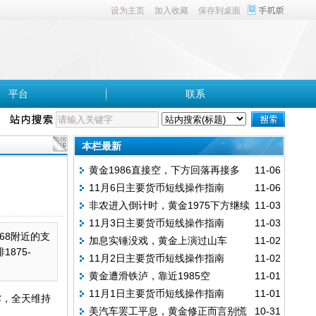
设为主页
加入收藏
保存到桌面
平台
联系
本栏最新
黄金1986直接空，下方回落再接多
11-06
11月6日主要货币短线操作指南
11-06
非农进入倒计时，黄金1975下方继续
11-03
11月3日主要货币短线操作指南
11-03
多
68附近的支
加息实锤没戏，黄金上演过山车
11-02
875-
11月2日主要货币短线操作指南
11-02
黄金遭滑铁泸，靠近1985空
11-01
11月1日主要货币短线操作指南
11-01
撑，全天维持
美汽车罢工平息，黄金修正而言别慌
10-31